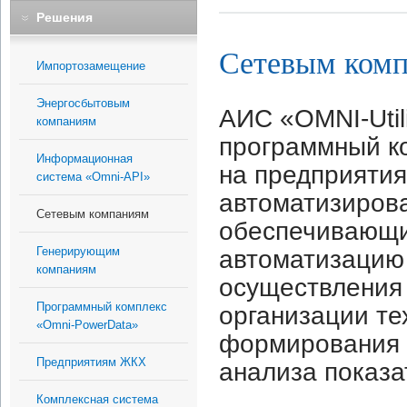
Решения
Сетевым ком
Импортозамещение
Энергосбытовым
АИС «OMNI-Utili
компаниям
программный ко
Информационная
на предприятия
система «Omni-API»
автоматизиров
Сетевым компаниям
обеспечивающи
Генерирующим
автоматизацию
компаниям
осуществления 
Программный комплекс
организации те
«Omni-PowerData»
формирования 
Предприятиям ЖКХ
анализа показа
Комплексная система